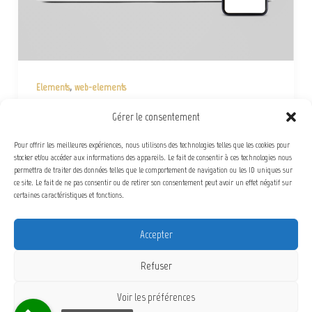
,
Elements
web-elements
Site Vitrine / WP HTML CSS
Gérer le consentement
Admin-PF
/
6 avril 2022
Pour offrir les meilleures expériences, nous utilisons des technologies telles que les cookies pour
stocker et/ou accéder aux informations des appareils. Le fait de consentir à ces technologies nous
Site WordPress clef en main. 4/5 pages, responsive et SEO
permettra de traiter des données telles que le comportement de navigation ou les ID uniques sur
friendly
ce site. Le fait de ne pas consentir ou de retirer son consentement peut avoir un effet négatif sur
certaines caractéristiques et fonctions.
Accepter
Refuser
Voir les préférences
Copyright © 2026 Pierre Frank