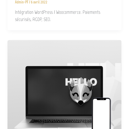
Admin-PF
/
6 avril 2022
Intégration WordPress / Woocommerce. Paiements
sécurisés, RGDP, SEO.