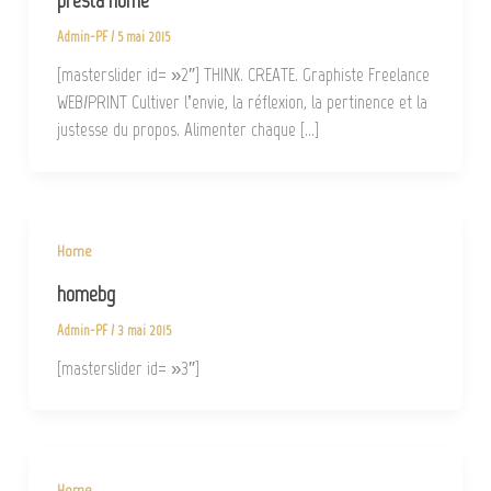
presta home
Admin-PF
/
5 mai 2015
[masterslider id= »2″] THINK. CREATE. Graphiste Freelance
WEB/PRINT Cultiver l’envie, la réflexion, la pertinence et la
justesse du propos. Alimenter chaque […]
Home
homebg
Admin-PF
/
3 mai 2015
[masterslider id= »3″]
Home