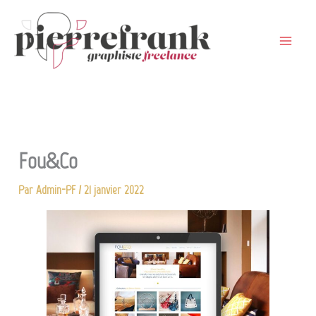
Aller
au
contenu
Fou&Co
Par
Admin-PF
/
21 janvier 2022